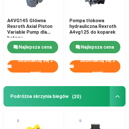
Pompa hydrauliczna
A4VG145 Główna
Pompa tłokowa
Rexroth Axial Piston
hydrauliczna Rexroth
Variable Pump dla
A4vg125 do koparek
Podróżna skrzynia biegów
betonu
Najlepsza cena
Najlepsza cena
Silnik Kubota
Skontaktuj się z
Skontaktuj się z
Silnik Yanmara
nami
nami
Silnik Isuzu
Podróżna skrzynia biegów
(20)
Silnik Perkinsa
Silnik Weichai