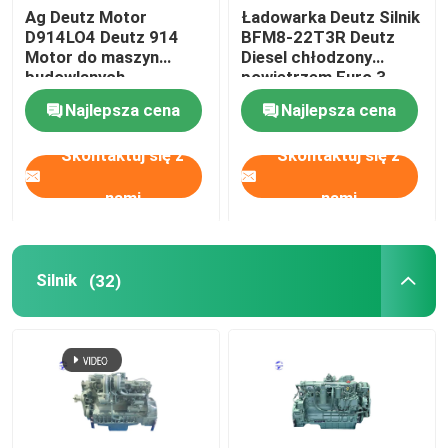
Ag Deutz Motor
Ładowarka Deutz Silnik
D914LO4 Deutz 914
BFM8-22T3R Deutz
Motor do maszyn
Diesel chłodzony
budowlanych
powietrzem Euro 3
Najlepsza cena
Najlepsza cena
Skontaktuj się z
Skontaktuj się z
nami
nami
Silnik
(32)