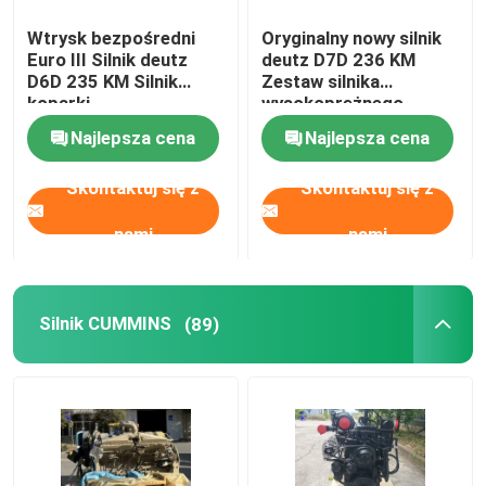
Wtrysk bezpośredni
Oryginalny nowy silnik
Euro III Silnik deutz
deutz D7D 236 KM
D6D 235 KM Silnik
Zestaw silnika
koparki
wysokoprężnego
Najlepsza cena
Najlepsza cena
Skontaktuj się z
Skontaktuj się z
nami
nami
Silnik CUMMINS
(89)
Dom
Produkty
O nas