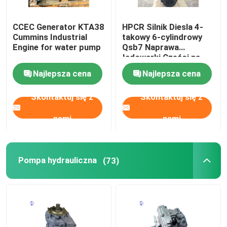
CCEC Generator KTA38
HPCR Silnik Diesla 4-
Wycieczka po fabryce
Cummins Industrial
takowy 6-cylindrowy
Engine for water pump
Qsb7 Naprawa
ładowarki Części na
Kontrola jakości
magazynie
Najlepsza cena
Najlepsza cena
Skontaktuj się z nami
Skontaktuj się z
Skontaktuj się z
nami
nami
Poprosić o wycenę
Silnik DEUTZ
Pompa hydrauliczna
(73)
Silnik
Silnik CUMMINS