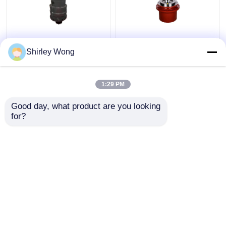
Ciężki i twardy
Mechanizm
Shirley Wong
mechanizm obrotowy
przemieszczania
do wymagających i
skrzyni biegów
trudnych warunków
Reduktor planety IP65
1:29 PM
dla ciężkich maszyn
Najlepsza cena
Najlepsza cena
przemysłowych
Good day, what product are you looking 
for?
Skontaktuj się z
Skontaktuj się z
nami
nami
Zobacz więcej
Dom
O nas
Skontaktuj się z nami
Desktop Site
Sitemap
Polityka prywatności