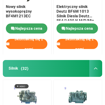
Nowy silnik
Elektryczny silnik
Używany silnik
wysokoprężny
Deutz BF6M 1013
BF4M1213EC
Silnik Diesla Deutz
854/1400 N.M/R/Min
Części do silników Diesla
Najlepsza cena
Najlepsza cena
Skontaktuj się z
Skontaktuj się z
Głowica cylindra silnika
nami
nami
Części koparki
Silnik
(32)
Minikoparka
Wręcznik wibracji
Koparko-ładowarki