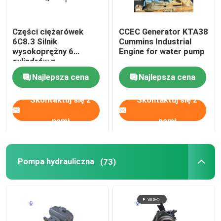
Części ciężarówek
CCEC Generator KTA38
6C8.3 Silnik
Cummins Industrial
wysokoprężny 6
Engine for water pump
cylindrów z
elektrycznym układem
Najlepsza cena
Najlepsza cena
uruchamiania
Skontaktuj się z
Skontaktuj się z
nami
nami
Pompa hydrauliczna
(73)