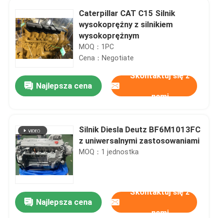
Caterpillar CAT C15 Silnik
wysokoprężny z silnikiem
wysokoprężnym
MOQ：1PC
Cena：Negotiate
Skontaktuj się z
Najlepsza cena
nami
Silnik Diesla Deutz BF6M1013FC
z uniwersalnymi zastosowaniami
MOQ：1 jednostka
Skontaktuj się z
Najlepsza cena
nami