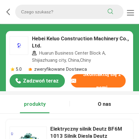
Hebei Keluo Construction Machinery Co.,
Ltd.
Huarun Business Center Block A,
Shijiazhuang city, China,Chiny
5.0
zweryfikowane Dostawca
Skontaktuj się z
Zadzwoń teraz
nami
produkty
O nas
Elektryczny silnik Deutz BF6M
1013 Silnik Diesla Deutz