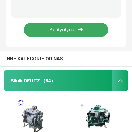
CE Deutz Power BF6M1013 1800 obr./min.
BF4M1013 Silnik Deutz 2200 obr./min-2300 obr./min Silnik 4 cylindry
Pompa hydrauliczna
4bt 120hp Cummins używany silnik z drugiej ręki dla ciężarówki kopalni
380KM 12L używany silnik China Weichai WP12 używany silnik wysokoprężny
Podróżna skrzynia biegów
TCD 2013 L6 2V Deutz wodnochłodny silnik wysokoprężny
Silnik Kubota
INNE KATEGORIE OD NAS
Silnik Yanmara
Silnik DEUTZ
(84)
Silnik Isuzu
Silnik Perkinsa
Silnik Weichai