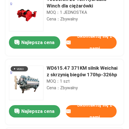
Winch dla ciężarówki
MOQ：1 JEDNOSTKA
Cena：Zbywalny
Skontaktuj się z
Najlepsza cena
nami
WD615.47 371KM silnik Weichai
z skrzynią biegów 170hp-326hp
MOQ：1 szt
Cena：Zbywalny
Skontaktuj się z
Najlepsza cena
nami