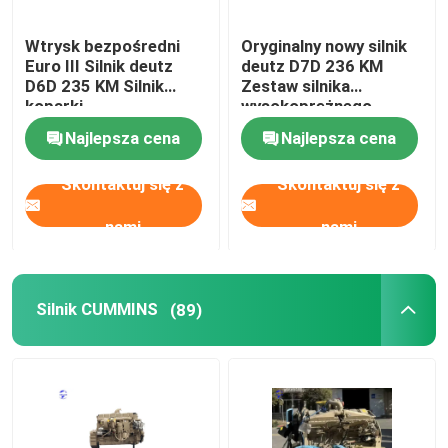
używane maszyny ciężkie
Wtrysk bezpośredni
Oryginalny nowy silnik
Euro III Silnik deutz
deutz D7D 236 KM
D6D 235 KM Silnik
Zestaw silnika
koparki
wysokoprężnego
Zestaw generatora Diesla
Najlepsza cena
Najlepsza cena
Skontaktuj się z
Skontaktuj się z
nami
nami
Silnik CUMMINS
(89)