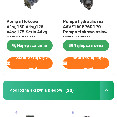
Pompa tłokowa
Pompa hydrauliczna
A4vg180 A4vg125
A6VE160EP6D1P0
A4vg175 Seria A4vg
Pompa tłokowa osiowa
Pompa zębata
Seria Rexroth
hydrauliczna
A6VE160
Najlepsza cena
Najlepsza cena
Skontaktuj się z
Skontaktuj się z
nami
nami
Podróżna skrzynia biegów
(20)