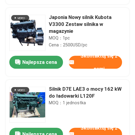
Japonia Nowy silnik Kubota
V3300 Zestaw silnika w
magazynie
MOQ：1pc
Cena：2500USD/pc
Skontaktuj się z
Najlepsza cena
nami
Silnik D7E LAE3 o mocy 162 kW
Dom
do ładowarki L120F
MOQ：1 jednostka
Produkty
Skontaktuj się z
O nas
Najlepsza cena