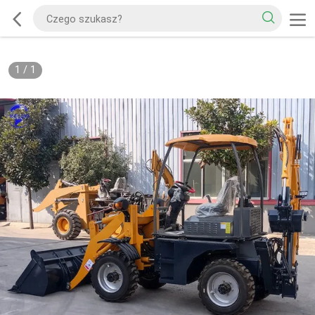
1
/
1