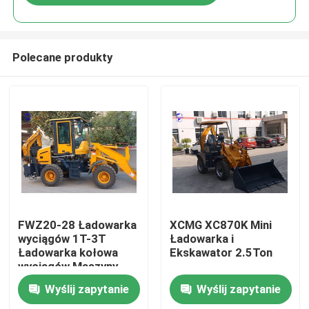
Polecane produkty
Dom
FWZ20-28 Ładowarka
XCMG XC870K Mini
wyciągów 1T-3T
Ładowarka i
Ładowarka kołowa
Ekskawator 2.5Ton
Produkty
wyciągów Maszyny
budowlane
Wyślij zapytanie
Wyślij zapytanie
O nas