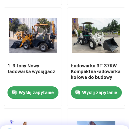
Wycieczka po fabryce
Kontrola jakości
Skontaktuj się z nami
1-3 tony Nowy
Ładowarka 3T 37KW
Poprosić o wycenę
ładowarka wyciągacz
Kompaktna ładowarka
kołowa do budowy
Silnik DEUTZ
Wyślij zapytanie
Wyślij zapytanie
Silnik
Silnik CUMMINS