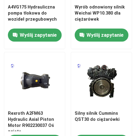
A4VG175 Hydrauliczna
Wyrób odnowiony silnik
pompa tłokowa do
Weichai WP10.380 dla
Pompa hydrauliczna
wozideł przegubowych
ciężarówek
Wyślij zapytanie
Wyślij zapytanie
Podróżna skrzynia biegów
Silnik Kubota
Silnik Yanmara
Silnik Isuzu
Silnik Perkinsa
Rexroth A2FM63
Silny silnik Cummins
Hydraulic Axial Piston
QST30 do ciężarówki
Motor R902230037 Oś
Silnik Weichai
zgięta