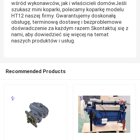
wśród wykonawców, jak i właścicieli domówJeśli
szukasz mini koparki, polecamy koparkę modelu
HT12 naszej firmy. Gwarantujemy doskonałą
Wycieczka po fabryce
obsługę, terminową dostawę i bezproblemowe
doświadczenie za każdym razem.Skontaktuj się z
nami, aby dowiedzieć się więcej na temat
Kontrola jakości
naszych produktów i usług.
Skontaktuj się z nami
Recommended Products
Poprosić o wycenę
Silnik DEUTZ
Silnik
Silnik CUMMINS