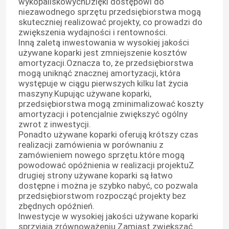
wykopaliskowychDzięki dostępowi do
niezawodnego sprzętu przedsiębiorstwa mogą
skuteczniej realizować projekty, co prowadzi do
Wycieczka po fabryce
zwiększenia wydajności i rentowności.
Inną zaletą inwestowania w wysokiej jakości
używane koparki jest zmniejszenie kosztów
Kontrola jakości
amortyzacji.Oznacza to, że przedsiębiorstwa
mogą uniknąć znacznej amortyzacji, która
występuje w ciągu pierwszych kilku lat życia
maszyny.Kupując używane koparki,
Skontaktuj się z nami
przedsiębiorstwa mogą zminimalizować koszty
amortyzacji i potencjalnie zwiększyć ogólny
zwrot z inwestycji.
Poprosić o wycenę
Ponadto używane koparki oferują krótszy czas
realizacji zamówienia w porównaniu z
zamówieniem nowego sprzętu.które mogą
Silnik DEUTZ
powodować opóźnienia w realizacji projektuZ
drugiej strony używane koparki są łatwo
dostępne i można je szybko nabyć, co pozwala
Silnik
przedsiębiorstwom rozpocząć projekty bez
zbędnych opóźnień.
Inwestycje w wysokiej jakości używane koparki
Silnik CUMMINS
sprzyjają zrównoważeniu.Zamiast zwiększać