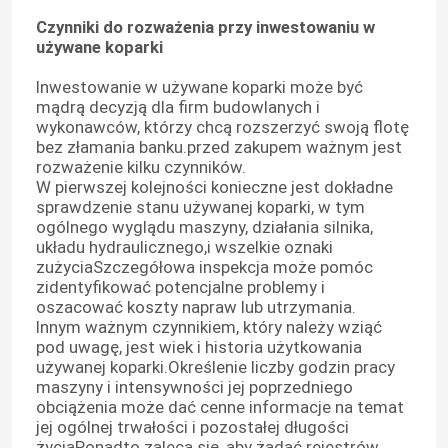
Czynniki do rozważenia przy inwestowaniu w
używane koparki
Inwestowanie w używane koparki może być
mądrą decyzją dla firm budowlanych i
wykonawców, którzy chcą rozszerzyć swoją flotę
bez złamania banku.przed zakupem ważnym jest
rozważenie kilku czynników.
W pierwszej kolejności konieczne jest dokładne
sprawdzenie stanu używanej koparki, w tym
ogólnego wyglądu maszyny, działania silnika,
układu hydraulicznego,i wszelkie oznaki
zużyciaSzczegółowa inspekcja może pomóc
zidentyfikować potencjalne problemy i
oszacować koszty napraw lub utrzymania.
Innym ważnym czynnikiem, który należy wziąć
pod uwagę, jest wiek i historia użytkowania
używanej koparki.Określenie liczby godzin pracy
maszyny i intensywności jej poprzedniego
obciążenia może dać cenne informacje na temat
jej ogólnej trwałości i pozostałej długości
życiaPonadto zaleca się, aby żądać rejestrów