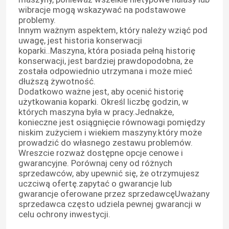
wibracje mogą wskazywać na podstawowe
problemy.
używane maszyny ciężkie
Innym ważnym aspektem, który należy wziąć pod
uwagę, jest historia konserwacji
koparki..Maszyna, która posiada pełną historię
Zestaw generatora Diesla
konserwacji, jest bardziej prawdopodobna, że
została odpowiednio utrzymana i może mieć
dłuższą żywotność.
Dodatkowo ważne jest, aby ocenić historię
użytkowania koparki. Określ liczbę godzin, w
których maszyna była w pracy.Jednakże,
konieczne jest osiągnięcie równowagi pomiędzy
niskim zużyciem i wiekiem maszyny.który może
prowadzić do własnego zestawu problemów.
Wreszcie rozważ dostępne opcje cenowe i
gwarancyjne. Porównaj ceny od różnych
sprzedawców, aby upewnić się, że otrzymujesz
uczciwą ofertę.zapytać o gwarancje lub
gwarancje oferowane przez sprzedawcęUważany
sprzedawca często udziela pewnej gwarancji w
celu ochrony inwestycji.