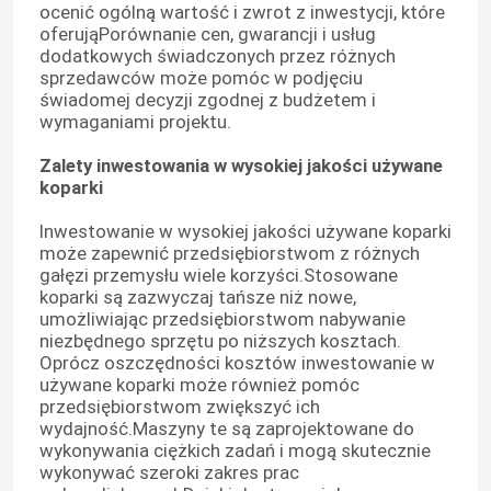
ocenić ogólną wartość i zwrot z inwestycji, które
oferująPorównanie cen, gwarancji i usług
dodatkowych świadczonych przez różnych
sprzedawców może pomóc w podjęciu
świadomej decyzji zgodnej z budżetem i
wymaganiami projektu.
Zalety inwestowania w wysokiej jakości używane
koparki
Inwestowanie w wysokiej jakości używane koparki
może zapewnić przedsiębiorstwom z różnych
gałęzi przemysłu wiele korzyści.Stosowane
koparki są zazwyczaj tańsze niż nowe,
umożliwiając przedsiębiorstwom nabywanie
niezbędnego sprzętu po niższych kosztach.
Dom
Oprócz oszczędności kosztów inwestowanie w
używane koparki może również pomóc
przedsiębiorstwom zwiększyć ich
Produkty
wydajność.Maszyny te są zaprojektowane do
wykonywania ciężkich zadań i mogą skutecznie
wykonywać szeroki zakres prac
O nas