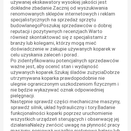
używanej ekskawatory wysokiej jakości jest
dokładne zbadanie.Zacznij od wyszukiwania
renomowanych sklepów internetowych i reklam
Używany silnik
specjalistycznych na sprzedaż sprzętu
budowlanegoPoszukaj sprzedawców o dobrej
reputacji i pozytywnych recenzjach.Warto
Części do silników Diesla
również skontaktować się z specjalistami z
branży lub kolegami, którzy mogą mieć
doświadczenie w zakupie używanych koparek w
Głowica cylindra silnika
celu uzyskania zaleceń i porad..
Po zidentyfikowaniu potencjalnych sprzedawców
ważne jest, aby ocenić stan i wydajność
Części koparki
używanych koparek.Szukaj śladów zużyciaDobrze
utrzymywana koparka prawdopodobnie nie
ulegnie ograniczonym uszkodzeniom fizycznym i
Minikoparka
nie będzie wykazywać oznak odpowiedniej
pielęgnacji.
Następnie sprawdź części mechaniczne maszyny,
Wręcznik wibracji
sprawdź silnik, układ hydrauliczny i tory.Badanie
funkcjonalności koparki poprzez uruchomienie
wszystkich urządzeń sterujących i obserwację jej
działaniaNależy zwrócić uwagę na płynność pracy
Koparko-ładowarki
maszyny, ponieważ wszelkie nietypowe hałasy lub