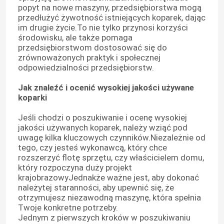
popyt na nowe maszyny, przedsiębiorstwa mogą
przedłużyć żywotność istniejących koparek, dając
Pompa hydrauliczna
im drugie życie.To nie tylko przynosi korzyści
środowisku, ale także pomaga
przedsiębiorstwom dostosować się do
zrównoważonych praktyk i społecznej
Podróżna skrzynia biegów
odpowiedzialności przedsiębiorstw.
Jak znaleźć i ocenić wysokiej jakości używane
Silnik Kubota
koparki
Jeśli chodzi o poszukiwanie i ocenę wysokiej
Silnik Yanmara
jakości używanych koparek, należy wziąć pod
uwagę kilka kluczowych czynników.Niezależnie od
tego, czy jesteś wykonawcą, który chce
Silnik Isuzu
rozszerzyć flotę sprzętu, czy właścicielem domu,
który rozpoczyna duży projekt
krajobrazowyJednakże ważne jest, aby dokonać
Silnik Perkinsa
należytej staranności, aby upewnić się, że
otrzymujesz niezawodną maszynę, która spełnia
Twoje konkretne potrzeby.
Silnik Weichai
Jednym z pierwszych kroków w poszukiwaniu