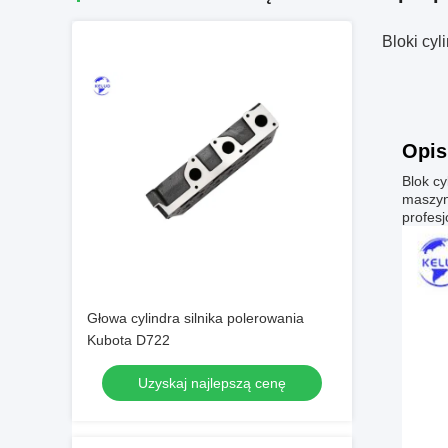
Bloki cy
Opis
Blok cy
maszyn 
profesj
Głowa cylindra silnika polerowania
Kubota D722
Uzyskaj najlepszą cenę