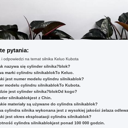
te pytania:
 i odpowiedzi na temat silnika Keluo Kubota
ak nazywa się cylinder silnika?
blok
?
a marki cylindru silnika
blok
To Keluo.
aki jest numer modelu cylindru silnika
blok
?
r modelu cylindru silnika
blok
To Kubota.
dzie jest cylinder silnika?
blok
Od kogo?
nder silnika
blok
jest z Chin.
akie materiały są używane do cylindra silnika
blok
?
a cylindra silnika wykonana jest z wysokiej jakości żelaza odlew
aki jest okres eksploatacji cylindra silnika
blok
?
tność cylindra silnika
blok
jest ponad 100 000 godzin.