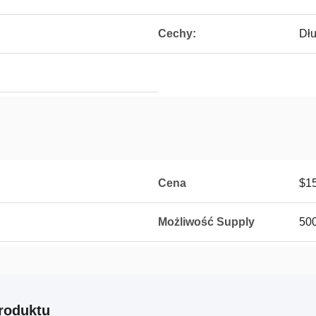
Cechy:
Dłu
Cena
$15
Możliwość Supply
500
roduktu