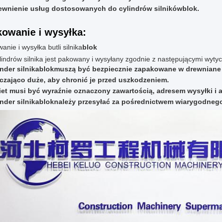
ewnienie usług dostosowanych do cylindrów silników
blok
.
owanie i wysyłka:
nie i wysyłka butli silnika
blok
lindrów silnika jest pakowany i wysyłany zgodnie z następującymi wyty
nder silnika
blok
muszą być bezpiecznie zapakowane w drewniane p
czająco duże, aby chronić je przed uszkodzeniem.
iet musi być wyraźnie oznaczony zawartością, adresem wysyłki i 
nder silnika
blok
należy przesyłać za pośrednictwem wiarygodneg