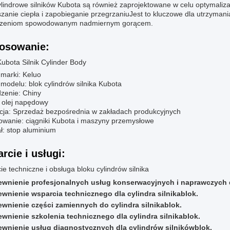
ylindrowe silników Kubota są również zaprojektowane w celu optymaliz
zanie ciepła i zapobieganie przegrzaniuJest to kluczowe dla utrzymani
zeniom spowodowanym nadmiernym gorącem.
osowanie:
ubota Silnik Cylinder Body
marki: Keluo
modelu: blok cylindrów silnika Kubota
zenie: Chiny
: olej napędowy
cja: Sprzedaż bezpośrednia w zakładach produkcyjnych
owanie: ciągniki Kubota i maszyny przemysłowe
ł: stop aluminium
rcie i usługi:
e techniczne i obsługa bloku cylindrów silnika
wnienie profesjonalnych usług konserwacyjnych i naprawczych d
wnienie wsparcia technicznego dla cylindra silnika
blok
.
wnienie części zamiennych do cylindra silnika
blok
.
wnienie szkolenia technicznego dla cylindra silnika
blok
.
wnienie usług diagnostycznych dla cylindrów silników
blok
.