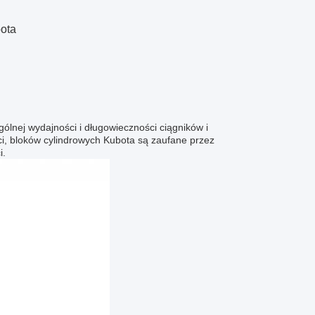
bota
ólnej wydajności i długowieczności ciągników i
ci, bloków cylindrowych Kubota są zaufane przez
i.