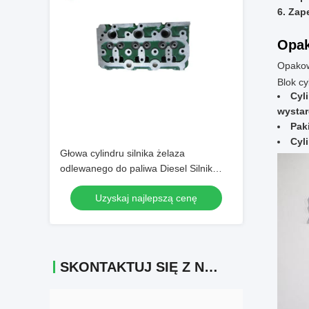
Zap
Opak
Opakowa
Blok cy
Cyli
wystar
Pak
Cyli
Głowa cylindru silnika żelaza
odlewanego do paliwa Diesel Silnik
Kubota D850
Uzyskaj najlepszą cenę
SKONTAKTUJ SIĘ Z NAMI