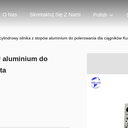
O Nas
Skontaktuj Się Z Nami
Polish
cylindrowy silnika z stopów aluminium do polerowania dla ciągników K
w aluminium do
ta