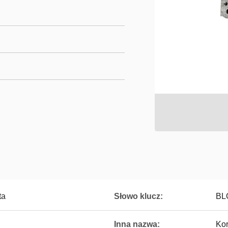
ta
Słowo klucz:
BL
Inna nazwa:
Kor