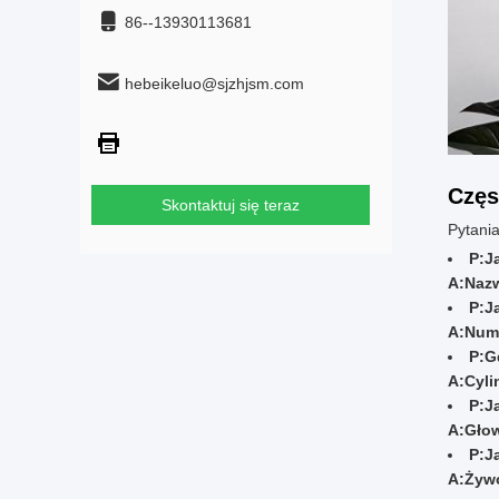
86--13930113681
hebeikeluo@sjzhjsm.com
Częs
Skontaktuj się teraz
Pytania
P:
J
A:
Nazw
P:
J
A:
Nume
P:
G
A:
Cyli
P:
J
A:
Głow
P:
J
A:
Żywo