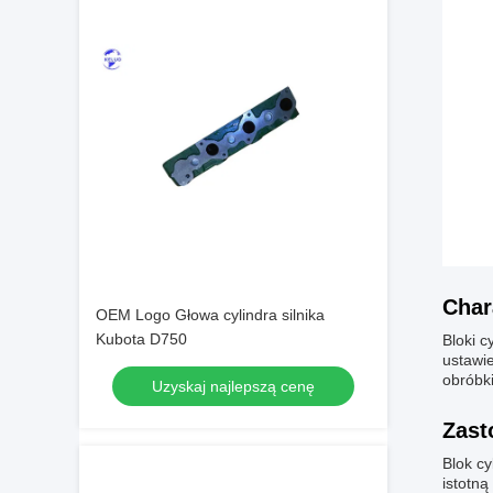
Char
OEM Logo Głowa cylindra silnika
Kubota D750
Bloki c
ustawi
obróbki
Uzyskaj najlepszą cenę
Zast
Blok c
istotną