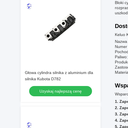
Bloki c
rozpras
uszkod
Dost
Keluo K
Nazwa 
Numer 
Pochod
Paliwo
Produk
Zastos
Materia
Głowa cylindra silnika z aluminium dla
silnika Kubota D782
Wspa
Uzyskaj najlepszą cenę
Wsparci
Zape
Zape
Zape
Zape
Zape