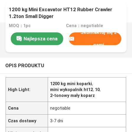
1200 kg Mini Excavator HT12 Rubber Crawler
1.2ton Small Digger
MOQ：1pc
Cena：negotiable
Skontaktuj się z
Najlepsza cena
nami
OPIS PRODUKTU
1200 kg mini koparki
,
High Light:
mini wykopalnik ht12
,
10
,
2-tonowy mały koparz
Cena
negotiable
Czas dostawy
3-7 dni