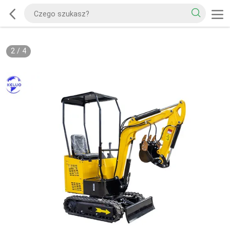
2
/
4