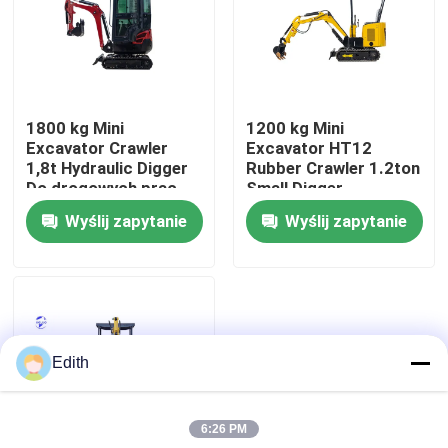
Wycieczka po fabryce
Kontrola jakości
1800 kg Mini
1200 kg Mini
Excavator Crawler
Excavator HT12
1,8t Hydraulic Digger
Rubber Crawler 1.2ton
Skontaktuj się z nami
Do drogowych prac
Small Digger
Wyślij zapytanie
Wyślij zapytanie
Poprosić o wycenę
Silnik DEUTZ
Edith
Silnik
6:26 PM
Silnik CUMMINS