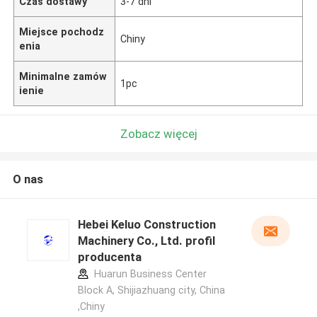
Czas dostawy
3-7 dni
Miejsce pochodz
Chiny
enia
Minimalne zamów
1pc
ienie
Zobacz więcej
O nas
Hebei Keluo Construction
Machinery Co., Ltd. profil
producenta
Huarun Business Center
Block A, Shijiazhuang city, China
,Chiny