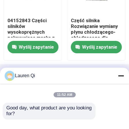
Pompa hydrauliczna
04152843 Części
Część silnika
silników
Rozwiązanie wymiany
wysokoprężnych
płynu chłodzącego-
Podróżna skrzynia biegów
pokrywające maskę z
chłodzącego dla
wygodnym
silnika Diesla Deutz
Wyślij zapytanie
Wyślij zapytanie
opakowaniem
Silnik Kubota
kartonowym
Silnik Yanmara
Dom
O nas
Skontaktuj się z nami
Desktop Site
Lauren Qi
Sitemap
Polityka prywatności
Silnik Isuzu
11:52 AM
Jakość
Silnik DEUTZ
Fabryka w
Silnik Perkinsa
Good day, what product are you looking 
Chinach.Copyright © 2026 Hebei Keluo
for?
Construction Machinery Co., Ltd.. All Rights
Reserved.
Silnik Weichai