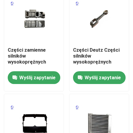
Wycieczka po fabryce
Kontrola jakości
Części zamienne
Części Deutz Części
Skontaktuj się z nami
silników
silników
wysokoprężnych
wysokoprężnych
Poprosić o wycenę
Wyślij zapytanie
Wyślij zapytanie
Silnik DEUTZ
Silnik
Silnik CUMMINS