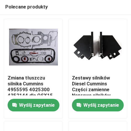
Polecane produkty
Zmiana tłuszczu
Zestawy silników
silnika Cummins
Diesel Cummins
4955595 4025300
Części zamienne
Dom
4352144 dla QSX15
Naprawa silników
ISX15
Wyślij zapytanie
Wyślij zapytanie
Produkty
O nas