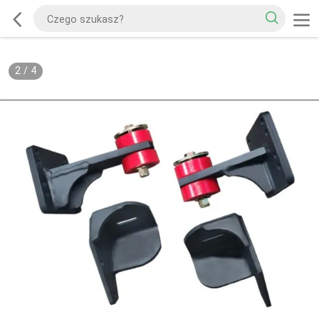
2
/
4