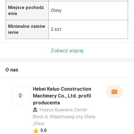
Miejsce pochodz
Chiny
enia
Minimalne zamów
2 szt
ienie
Zobacz więcej
O nas
Hebei Keluo Construction
Machinery Co., Ltd. profil
producenta
Huarun Business Center
Block A, Shijiazhuang city, China
,Chiny
5.0