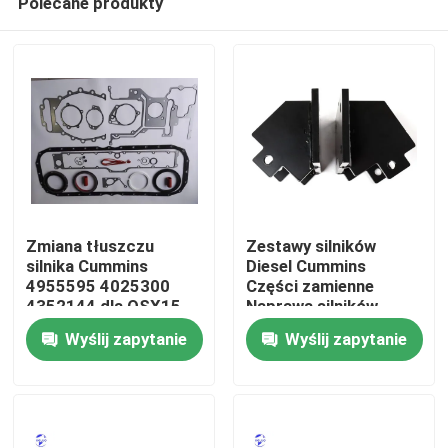
Polecane produkty
Zmiana tłuszczu
Zestawy silników
silnika Cummins
Diesel Cummins
4955595 4025300
Części zamienne
4352144 dla QSX15
Naprawa silników
Dom
ISX15
Wyślij zapytanie
Wyślij zapytanie
Produkty
O nas