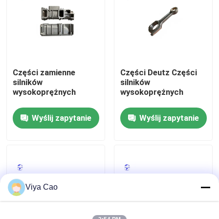
Wycieczka po fabryce
Kontrola jakości
Części zamienne
Części Deutz Części
silników
silników
Skontaktuj się z nami
wysokoprężnych
wysokoprężnych
Wyślij zapytanie
Wyślij zapytanie
Poprosić o wycenę
Silnik DEUTZ
Silnik
Viya Cao
Silnik CUMMINS