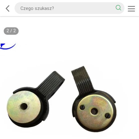
2
/
2