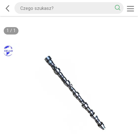
1
/
1