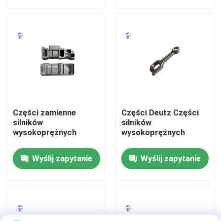
Wycieczka po fabryce
Kontrola jakości
Skontaktuj się z nami
Części zamienne
Części Deutz Części
Poprosić o wycenę
silników
silników
wysokoprężnych
wysokoprężnych
Silnik DEUTZ
Wyślij zapytanie
Wyślij zapytanie
Silnik
Silnik CUMMINS