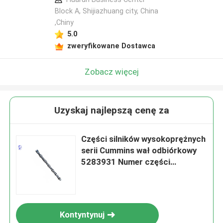
Block A, Shijiazhuang city, China
,Chiny
5.0
zweryfikowane Dostawca
Zobacz więcej
Uzyskaj najlepszą cenę za
Części silników wysokoprężnych
serii Cummins wał odbiórkowy
5283931 Numer części
5283931
Kontyntynuj