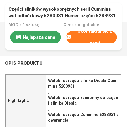
Części silników wysokoprężnych serii Cummins
wał odbiórkowy 5283931 Numer części 5283931
MOQ：1 sztukę
Cena：negotiable
Skontaktuj się z
Najlepsza cena
nami
OPIS PRODUKTU
Wałek rozrządu silnika Diesla Cum
mins 5283931
,
Wałek rozrządu zamienny do częśc
High Light:
i silnika Diesla
,
Wałek rozrządu Cummins 5283931 z
gwarancją