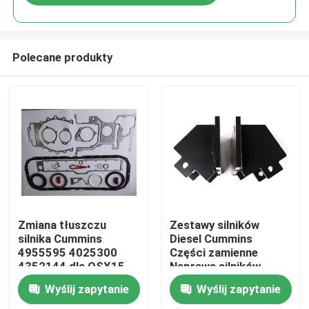
Polecane produkty
Dom
Zmiana tłuszczu
Zestawy silników
silnika Cummins
Diesel Cummins
4955595 4025300
Części zamienne
Produkty
4352144 dla QSX15
Naprawa silników
ISX15
Wyślij zapytanie
Wyślij zapytanie
O nas