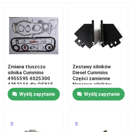
Zmiana tłuszczu
Zestawy silników
silnika Cummins
Diesel Cummins
4955595 4025300
Części zamienne
4352144 dla QSX15
Naprawa silników
ISX15
Dom
Wyślij zapytanie
Wyślij zapytanie
Produkty
O nas