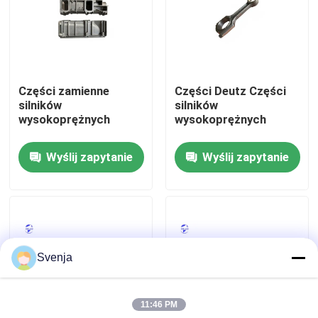
Wycieczka po fabryce
Kontrola jakości
Części zamienne
Części Deutz Części
silników
silników
wysokoprężnych
wysokoprężnych
Skontaktuj się z nami
Wyślij zapytanie
Wyślij zapytanie
Poprosić o wycenę
Silnik DEUTZ
Svenja
Silnik
11:46 PM
Silnik CUMMINS