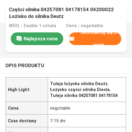
Części silnika 04257081 04178154 04200022
Łożisko do silnika Deutz
MOQ：Zwykle 1 sztuka
Cena：negotiable
Skontaktuj się z
Najlepsza cena
nami
OPIS PRODUKTU
Tuleja łożyska silnika Deutz
,
High Light:
Łożysko części silnika Diesla
,
Tuleja silnika 04257081 04178154
Cena
negotiable
Czas dostawy
7-15 dni