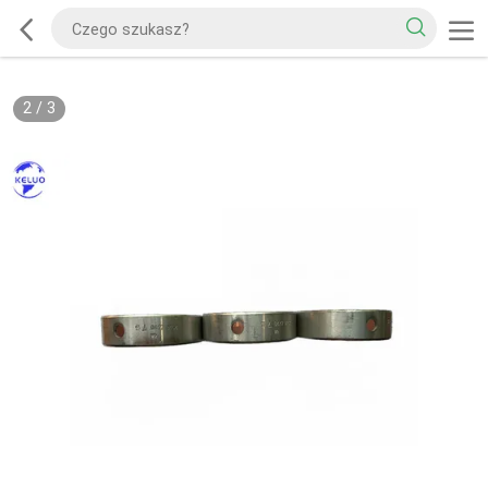
2
/
3