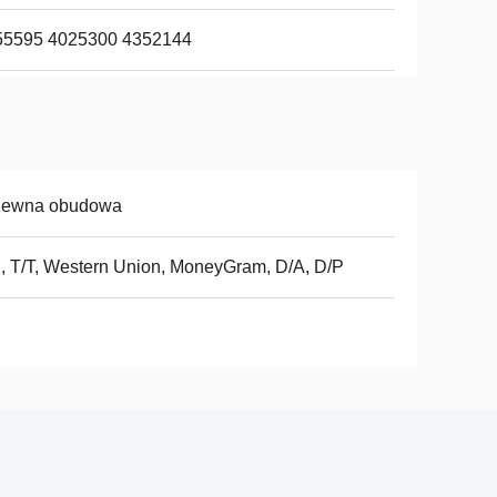
55595 4025300 4352144
zewna obudowa
, T/T, Western Union, MoneyGram, D/A, D/P