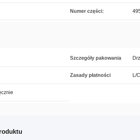
Numer części:
49
Szczegóły pakowania
Dr
Zasady płatności
L/C
ęcznie
roduktu