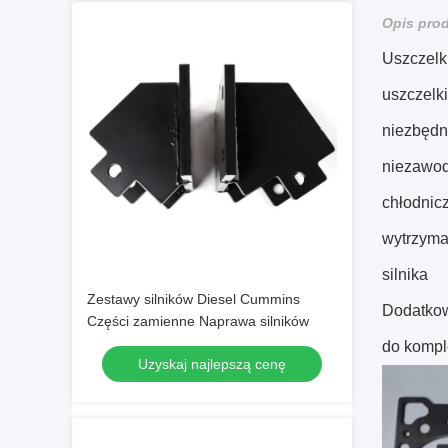
Opis pro
Uszczelk
uszczelki
niezbędn
niezawod
chłodnic
wytrzyma
silnika
Zestawy silników Diesel Cummins
Dodatkow
Części zamienne Naprawa silników
do kompl
Uzyskaj najlepszą cenę