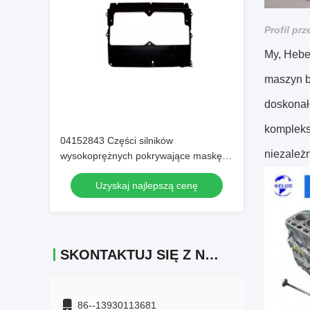
Profil pr
My, Hebei
maszyn b
doskonał
kompleks
04152843 Części silników
niezależn
wysokoprężnych pokrywające maskę z
wygodnym opakowaniem kartonowym
Uzyskaj najlepszą cenę
SKONTAKTUJ SIĘ Z NAMI
86--13930113681