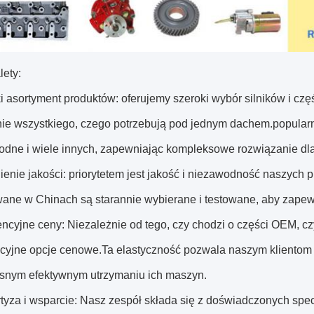
lety:
i asortyment produktów: oferujemy szeroki wybór silników i czę
ie wszystkiego, czego potrzebują pod jednym dachem.popularne c
dne i wiele innych, zapewniając kompleksowe rozwiązanie dla
enie jakości: priorytetem jest jakość i niezawodność naszych
ane w Chinach są starannie wybierane i testowane, aby zapewn
ncyjne ceny: Niezależnie od tego, czy chodzi o części OEM, cz
cyjne opcje cenowe.Ta elastyczność pozwala naszym klientom n
snym efektywnym utrzymaniu ich maszyn.
tyza i wsparcie: Nasz zespół składa się z doświadczonych specj