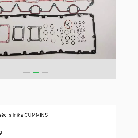
ęści silnika CUMMINS
g