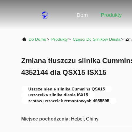
Dom
Produkty
Do Domu
>
Produkty
>
Części Do Silników Diesla
>
Zmi
Zmiana tłuszczu silnika Cummin
4352144 dla QSX15 ISX15
Uszczelnienie silnika Cummins QSX15
uszczelka silnika diesla ISX15
zestaw uszczelek remontowych 4955595
Miejsce pochodzenia:
Hebei, Chiny