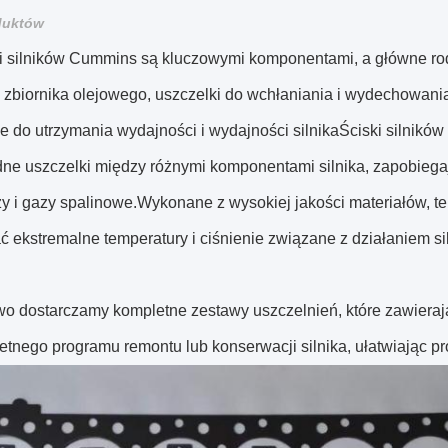
duktów
i silników Cummins są kluczowymi komponentami, a główne rodz
 zbiornika olejowego, uszczelki do wchłaniania i wydechowania
e do utrzymania wydajności i wydajności silnikaŚciski silnikó
ne uszczelki między różnymi komponentami silnika, zapobiegają
zy i gazy spalinowe.Wykonane z wysokiej jakości materiałów, te
ć ekstremalne temperatury i ciśnienie związane z działaniem s
o dostarczamy kompletne zestawy uszczelnień, które zawiera
etnego programu remontu lub konserwacji silnika, ułatwiając p