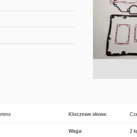
mmins
Kluczowe słowa:
Cz
Waga:
2 k