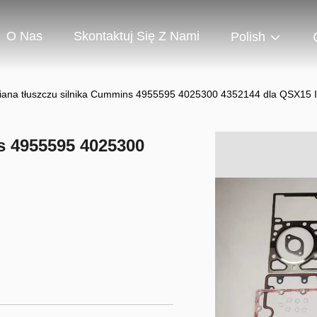
O Nas
Skontaktuj Się Z Nami
Polish
ana tłuszczu silnika Cummins 4955595 4025300 4352144 dla QSX15 
s 4955595 4025300