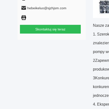
hebeikeluo@sjzhjsm.com
Nasze za
Skontaktuj się teraz
1. Szerok
znalezien
pompy wo
2Zapewni
produkow
3Konkure
konkuren
jednocze
4. Eksper