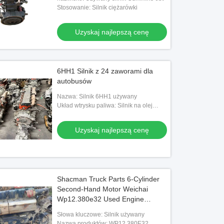
Stosowanie: Silnik ciężarówki
Uzyskaj najlepszą cenę
6HH1 Silnik z 24 zaworami dla
autobusów
Nazwa: Silnik 6HH1 używany
Układ wtrysku paliwa: Silnik na olej
napędowy
Uzyskaj najlepszą cenę
Shacman Truck Parts 6-Cylinder
Second-Hand Motor Weichai
Wp12.380e32 Used Engine
Assembly
Słowa kluczowe: Silnik używany
Nazwa produktów: WP12.380E32