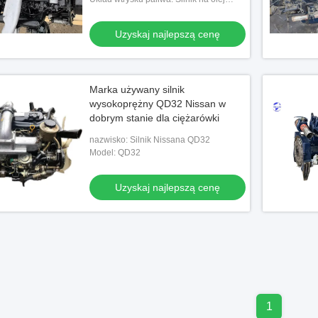
napędowy
Uzyskaj najlepszą cenę
Marka używany silnik
wysokoprężny QD32 Nissan w
dobrym stanie dla ciężarówki
nazwisko: Silnik Nissana QD32
Model: QD32
Uzyskaj najlepszą cenę
1