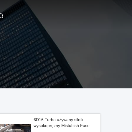
6D16 Turbo używany silnik
wysokoprężny Mistubish Fuso