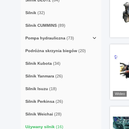
Silnik DEUTZ
(84)
Silnik
(32)
Silnik CUMMINS
(89)
Pompa hydrauliczna
(73)
Podróżna skrzynia biegów
(20)
Silnik Kubota
(34)
Silnik Yanmara
(26)
Silnik Isuzu
(18)
Wideo
Silnik Perkinsa
(26)
Silnik Weichai
(28)
Używany silnik
(16)