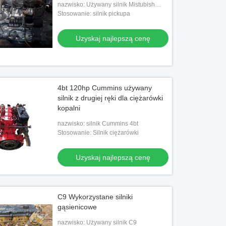
nazwisko: Używany silnik Mistubish
Fuso 6D16
Stosowanie: silnik pickupa
Uzyskaj najlepszą cenę
4bt 120hp Cummins używany
silnik z drugiej ręki dla ciężarówki
kopalni
nazwisko: silnik Cummins 4bt
Stosowanie: Silnik ciężarówki
Uzyskaj najlepszą cenę
C9 Wykorzystane silniki
gąsienicowe
nazwisko: Używany silnik C9