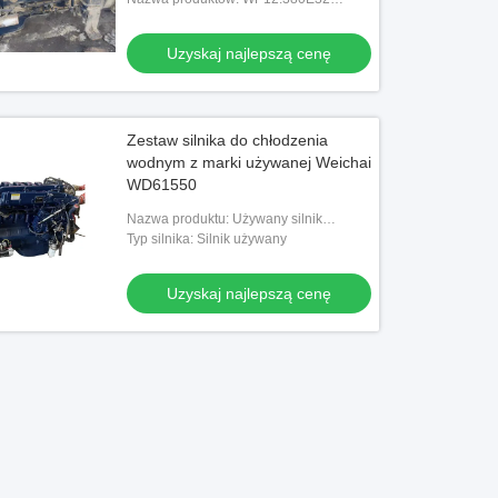
Zastosowany zespół silnika
Uzyskaj najlepszą cenę
Zestaw silnika do chłodzenia
wodnym z marki używanej Weichai
WD61550
Nazwa produktu: Używany silnik
Weichai WD61550
Typ silnika: Silnik używany
Uzyskaj najlepszą cenę