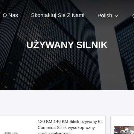
O Nas
Skontaktuj Się Z Nami
Polish
UŻYWANY SILNIK
120 KM 140 KM Silnik używany 6L
Cummins Silnik wysokoprężny
sześciocylindrowy