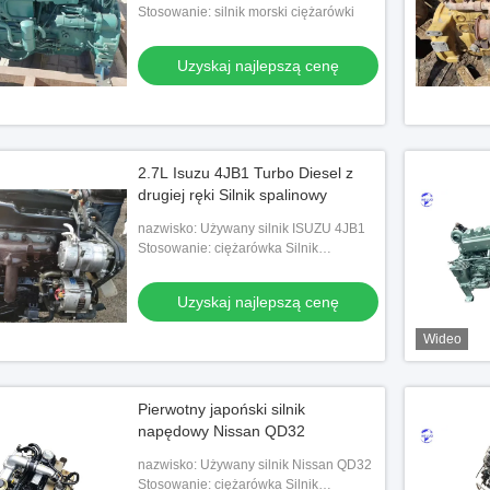
Stosowanie: silnik morski ciężarówki
Uzyskaj najlepszą cenę
2.7L Isuzu 4JB1 Turbo Diesel z
drugiej ręki Silnik spalinowy
nazwisko: Używany silnik ISUZU 4JB1
Stosowanie: ciężarówka Silnik
samochodu
Uzyskaj najlepszą cenę
Wideo
Pierwotny japoński silnik
napędowy Nissan QD32
nazwisko: Używany silnik Nissan QD32
Stosowanie: ciężarówka Silnik