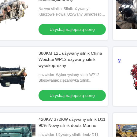
Nazwa silnika: Silnik używany
Kluczowe słowa: Używany Silnik/zespół
silnika
Uzyskaj najlepszą cenę
380KM 12L używany silnik China
Weichai WP12 używany silnik
wysokoprężny
nazwisko: Wykorzystany silnik WP12
Stosowanie: ciężarówka Silnik
samochodu
Uzyskaj najlepszą cenę
420KW 372KW używany silnik D11
90% Nowy silnik deutz Marine
nazwisko: Używany silnik deutz D11