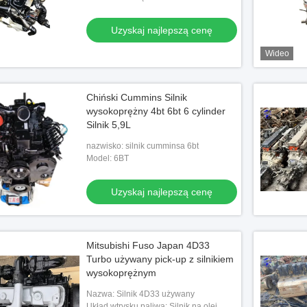
samochodu
Uzyskaj najlepszą cenę
Wideo
Chiński Cummins Silnik
wysokoprężny 4bt 6bt 6 cylinder
Silnik 5,9L
nazwisko: silnik cumminsa 6bt
Model: 6BT
Uzyskaj najlepszą cenę
Mitsubishi Fuso Japan 4D33
Turbo używany pick-up z silnikiem
wysokoprężnym
Nazwa: Silnik 4D33 używany
Układ wtrysku paliwa: Silnik na olej