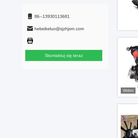
86--13930113681
hebeikeluo@sjzhjsm.com
Skontaktuj się teraz
Wideo