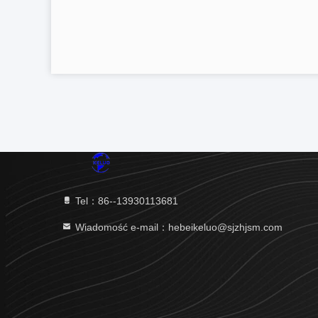
Tel：86--13930113681
Wiadomość e-mail：hebeikeluo@sjzhjsm.com