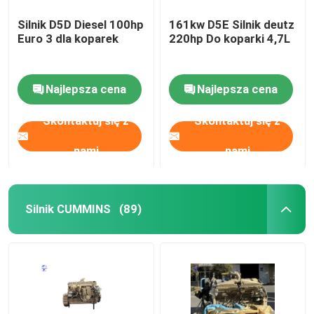
Silnik D5D Diesel 100hp
161kw D5E Silnik deutz
Euro 3 dla koparek
220hp Do koparki 4,7L
Najlepsza cena
Najlepsza cena
Skontaktuj się z
Skontaktuj się z
nami
nami
Silnik CUMMINS
(89)