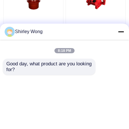
Mechanizm
10000Nm 20 Ton
przemieszczania
Hydraulic Winch dla
Shirley Wong
skrzyni biegów
ciężarówki
Reduktor planety IP65
dla ciężkich maszyn
8:18 PM
Najlepsza cena
Najlepsza cena
przemysłowych
Good day, what product are you looking 
Skontaktuj się z
Skontaktuj się z
for?
nami
nami
Zobacz więcej
Dom
O nas
Skontaktuj się z nami
Desktop Site
Sitemap
Polityka prywatności