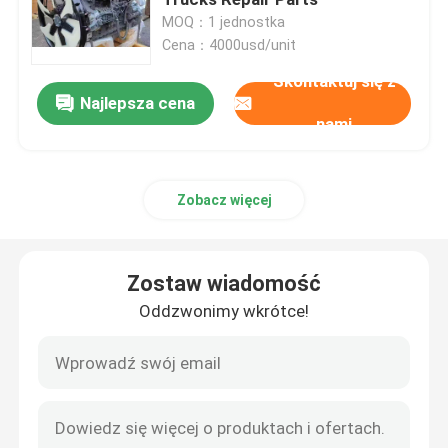
MOQ：1 jednostka
Cena：4000usd/unit
Pompa hydrauliczna
Skontaktuj się z
Najlepsza cena
Podróżna skrzynia biegów
nami
Silnik Kubota
Zobacz więcej
Silnik Yanmara
Zostaw wiadomość
Silnik Isuzu
Oddzwonimy wkrótce!
Silnik Perkinsa
Silnik Weichai