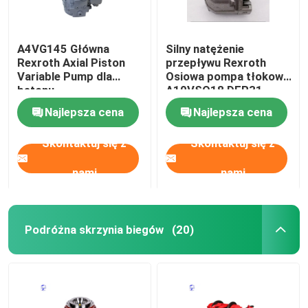
A4VG145 Główna
Silny natężenie
Rexroth Axial Piston
przepływu Rexroth
Variable Pump dla
Osiowa pompa tłokowa
betonu
A10VSO18 DFR31
Napędzana olejem
Najlepsza cena
Najlepsza cena
hydraulicznym
Skontaktuj się z
Skontaktuj się z
nami
nami
Podróżna skrzynia biegów
(20)