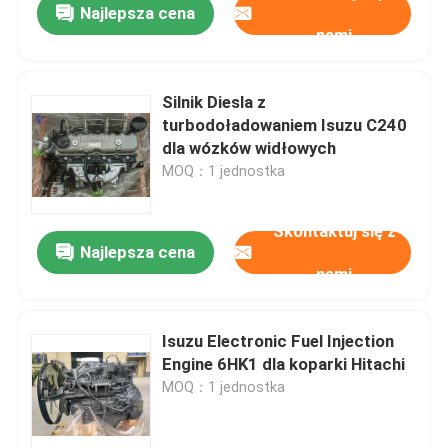
Najlepsza cena
nami
Silnik Diesla z
turbodoładowaniem Isuzu C240
dla wózków widłowych
MOQ：1 jednostka
Skontaktuj się z
Najlepsza cena
nami
Isuzu Electronic Fuel Injection
Engine 6HK1 dla koparki Hitachi
MOQ：1 jednostka