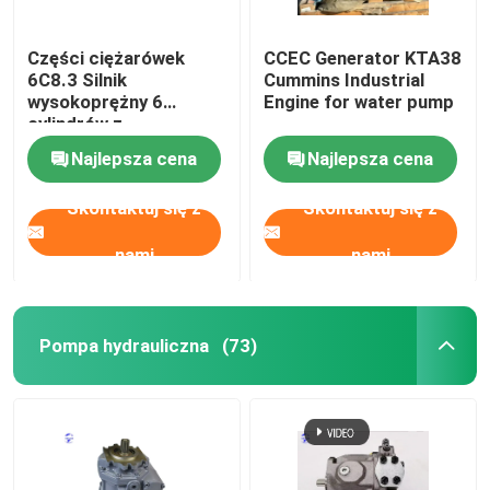
Części ciężarówek
CCEC Generator KTA38
6C8.3 Silnik
Cummins Industrial
wysokoprężny 6
Engine for water pump
cylindrów z
elektrycznym układem
Najlepsza cena
Najlepsza cena
uruchamiania
Skontaktuj się z
Skontaktuj się z
nami
nami
Pompa hydrauliczna
(73)