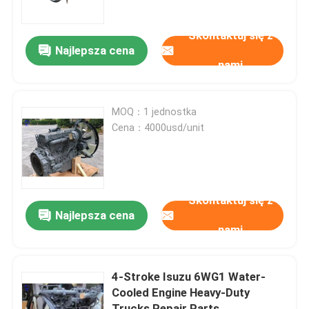
Skontaktuj się z
Wycieczka po fabryce
Najlepsza cena
nami
Kontrola jakości
MOQ：1 jednostka
Skontaktuj się z nami
Cena：4000usd/unit
Poprosić o wycenę
Skontaktuj się z
Silnik DEUTZ
Najlepsza cena
nami
Silnik
4-Stroke Isuzu 6WG1 Water-
Cooled Engine Heavy-Duty
Silnik CUMMINS
Trucks Repair Parts