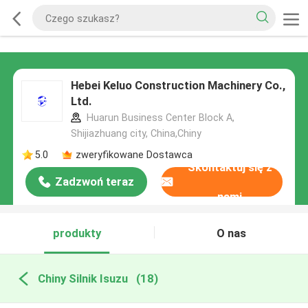
Hebei Keluo Construction Machinery Co.,
Ltd.
Huarun Business Center Block A,
Shijiazhuang city, China,Chiny
5.0
zweryfikowane Dostawca
Skontaktuj się z
Zadzwoń teraz
nami
produkty
O nas
Chiny Silnik Isuzu
(18)