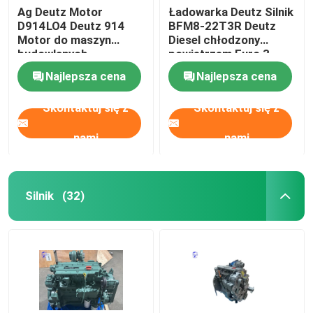
Ag Deutz Motor
Ładowarka Deutz Silnik
D914LO4 Deutz 914
BFM8-22T3R Deutz
używane maszyny ciężkie
Motor do maszyn
Diesel chłodzony
budowlanych
powietrzem Euro 3
Zestaw generatora Diesla
Najlepsza cena
Najlepsza cena
Skontaktuj się z
Skontaktuj się z
nami
nami
Silnik
(32)