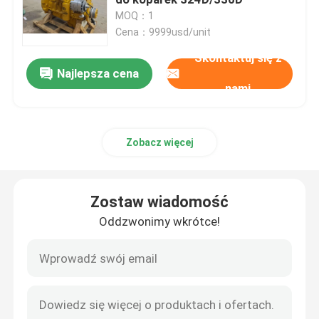
MOQ：1
Cena：9999usd/unit
Pompa hydrauliczna
Skontaktuj się z
Najlepsza cena
Podróżna skrzynia biegów
nami
Silnik Kubota
Zobacz więcej
Silnik Yanmara
Zostaw wiadomość
Silnik Isuzu
Oddzwonimy wkrótce!
Silnik Perkinsa
Silnik Weichai