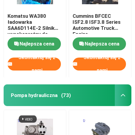
Komatsu WA380
Cummins BFCEC
ładowarka
ISF2.8 ISF3.8 Series
SAA6D114E-2 Silnik
Automotive Truck
wysokoprężny do
Engine
koparki PC300
Najlepsza cena
Najlepsza cena
Skontaktuj się z
Skontaktuj się z
nami
nami
Pompa hydrauliczna
(73)