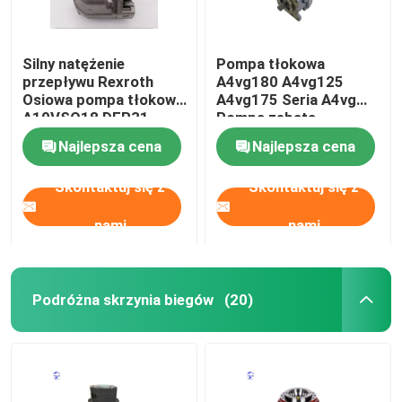
Silny natężenie
Pompa tłokowa
przepływu Rexroth
A4vg180 A4vg125
Osiowa pompa tłokowa
A4vg175 Seria A4vg
A10VSO18 DFR31
Pompa zębata
Napędzana olejem
hydrauliczna
Najlepsza cena
Najlepsza cena
hydraulicznym
Skontaktuj się z
Skontaktuj się z
nami
nami
Podróżna skrzynia biegów
(20)