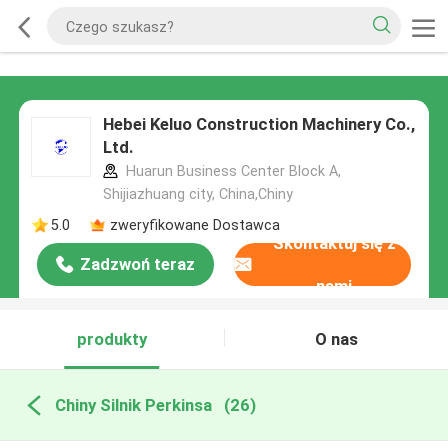
Hebei Keluo Construction Machinery Co.,
Ltd.
Huarun Business Center Block A,
Shijiazhuang city, China,Chiny
5.0
zweryfikowane Dostawca
Skontaktuj się z
Zadzwoń teraz
nami
produkty
O nas
Chiny Silnik Perkinsa
(26)