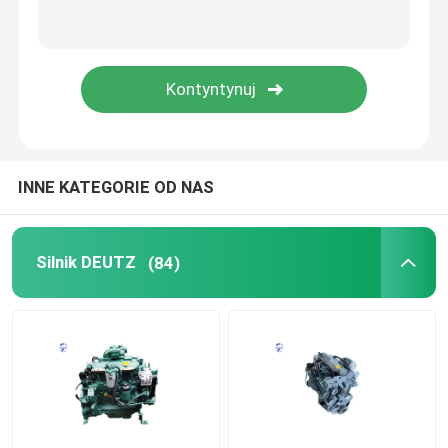
Używany silnik
Części do silników Diesla
Głowica cylindra silnika
INNE KATEGORIE OD NAS
Części koparki
Silnik DEUTZ
(84)
Minikoparka
Wręcznik wibracji
Koparko-ładowarki