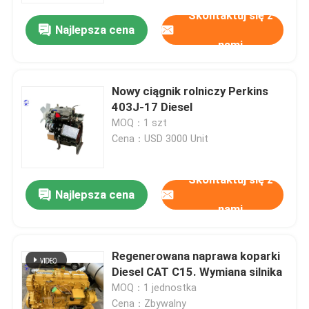
Skontaktuj się z
Najlepsza cena
nami
Nowy ciągnik rolniczy Perkins
403J-17 Diesel
MOQ：1 szt
Cena：USD 3000 Unit
Skontaktuj się z
Najlepsza cena
nami
Dom
Regenerowana naprawa koparki
Produkty
Diesel CAT C15. Wymiana silnika
MOQ：1 jednostka
O nas
Cena：Zbywalny