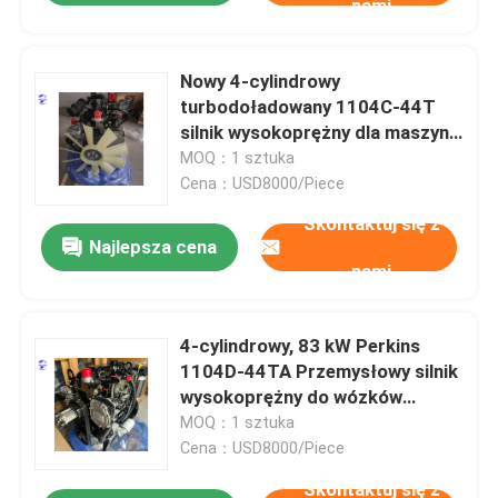
nami
Nowy 4-cylindrowy
turbodoładowany 1104C-44T
silnik wysokoprężny dla maszyn
budowlanych Maszyny rolnicze i
MOQ：1 sztuka
zestawy generatorów
Cena：USD8000/Piece
Skontaktuj się z
Najlepsza cena
nami
4-cylindrowy, 83 kW Perkins
1104D-44TA Przemysłowy silnik
wysokoprężny do wózków
widłowych i ciągników
MOQ：1 sztuka
Cena：USD8000/Piece
Skontaktuj się z