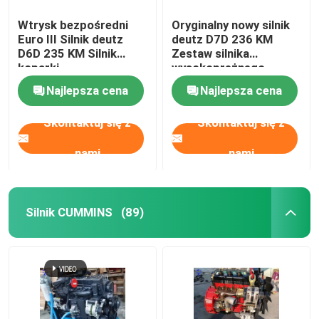
Wtrysk bezpośredni
Oryginalny nowy silnik
Euro III Silnik deutz
deutz D7D 236 KM
D6D 235 KM Silnik
Zestaw silnika
koparki
wysokoprężnego
Najlepsza cena
Najlepsza cena
Skontaktuj się z
Skontaktuj się z
nami
nami
Silnik CUMMINS
(89)