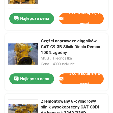
Skontaktuj się z
Wycieczka po fabryce
Najlepsza cena
nami
Kontrola jakości
Części naprawcze ciągników
Skontaktuj się z nami
CAT C9.3B Silnik Diesla Reman
100% zgodny
MOQ：1 jednostka
Poprosić o wycenę
Cena：4000usd/unit
Skontaktuj się z
Silnik DEUTZ
Najlepsza cena
nami
Silnik
Zremontowany 6-cylindrowy
silnik wysokoprężny CAT C9DI
Silnik CUMMINS
do koparek 324D/336D