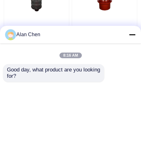
Ciężki i twardy
Mechanizm
mechanizm obrotowy
przemieszczania
Alan Chen
do wymagających i
skrzyni biegów
trudnych warunków
Reduktor planety IP65
dla ciężkich maszyn
8:16 AM
Najlepsza cena
Najlepsza cena
przemysłowych
Good day, what product are you looking 
Skontaktuj się z
Skontaktuj się z
for?
nami
nami
Zobacz więcej
Dom
O nas
Skontaktuj się z nami
Desktop Site
Sitemap
Polityka prywatności