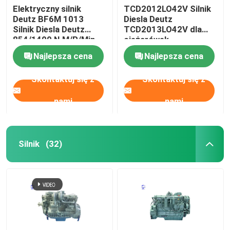
Elektryczny silnik
TCD2012LO42V Silnik
Deutz BF6M 1013
Diesla Deutz
używane maszyny ciężkie
Silnik Diesla Deutz
TCD2013LO42V dla
854/1400 N.M/R/Min
ciężarówek
Zestaw generatora Diesla
Najlepsza cena
Najlepsza cena
Skontaktuj się z
Skontaktuj się z
nami
nami
Silnik
(32)