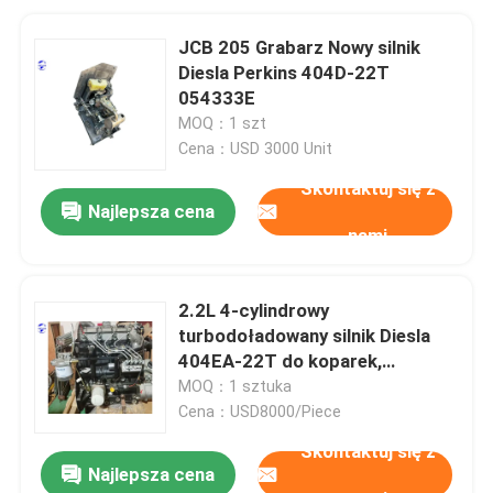
JCB 205 Grabarz Nowy silnik
Diesla Perkins 404D-22T
054333E
MOQ：1 szt
Cena：USD 3000 Unit
Skontaktuj się z
Najlepsza cena
nami
2.2L 4-cylindrowy
turbodoładowany silnik Diesla
404EA-22T do koparek,
ładowarek i ciągników
MOQ：1 sztuka
Cena：USD8000/Piece
Skontaktuj się z
Najlepsza cena