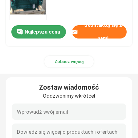
Pompa hydrauliczna
Skontaktuj się z
Najlepsza cena
Podróżna skrzynia biegów
nami
Silnik Kubota
Zobacz więcej
Silnik Yanmara
Zostaw wiadomość
Silnik Isuzu
Oddzwonimy wkrótce!
Silnik Perkinsa
Silnik Weichai