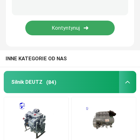
Używany silnik
Części do silników Diesla
Głowica cylindra silnika
INNE KATEGORIE OD NAS
Części koparki
Silnik DEUTZ
(84)
Minikoparka
Wręcznik wibracji
Koparko-ładowarki