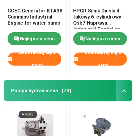
CCEC Generator KTA38
HPCR Silnik Diesla 4-
Cummins Industrial
takowy 6-cylindrowy
Engine for water pump
Qsb7 Naprawa
ładowarki Części na
magazynie
Najlepsza cena
Najlepsza cena
Skontaktuj się z
Skontaktuj się z
nami
nami
Pompa hydrauliczna
(73)