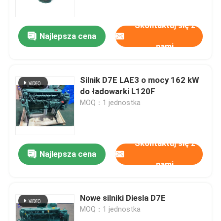
Skontaktuj się z
Wycieczka po fabryce
Najlepsza cena
nami
Kontrola jakości
Silnik D7E LAE3 o mocy 162 kW
Skontaktuj się z nami
do ładowarki L120F
MOQ：1 jednostka
Poprosić o wycenę
Skontaktuj się z
Silnik DEUTZ
Najlepsza cena
nami
Silnik
Nowe silniki Diesla D7E
MOQ：1 jednostka
Silnik CUMMINS