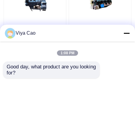
V3300 Kubota Silnik 4-
Przemysłowy silnik
cylindrowy Silnik
Kubota 4-cylindrowy
Viya Cao
wysokoprężny Euro 2
V2203 Kubota Silnik
Zgodność
wysokoprężny
1:08 PM
Najlepsza cena
Najlepsza cena
Good day, what product are you looking 
Skontaktuj się z
Skontaktuj się z
for?
nami
nami
Zobacz więcej
Dom
O nas
Skontaktuj się z nami
Desktop Site
Sitemap
Polityka prywatności