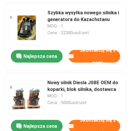
Szybka wysyłka nowego silnika i
generatora do Kazachstanu
MOQ：1
Cena：22300usd/unit
Skontaktuj się z
Najlepsza cena
nami
Nowy silnik Diesla J08E OEM do
koparki, blok silnika, dostawca
MOQ：1
Cena：5000usd/unit
Skontaktuj się z
Najlepsza cena