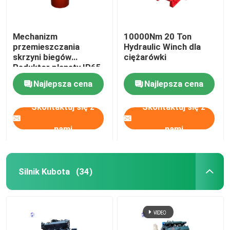
Mechanizm
10000Nm 20 Ton
przemieszczania
Hydraulic Winch dla
skrzyni biegów
ciężarówki
Reduktor planety IP65
dla ciężkich maszyn
Najlepsza cena
Najlepsza cena
przemysłowych
Skontaktuj się z
Skontaktuj się z
nami
nami
Silnik Kubota
(34)