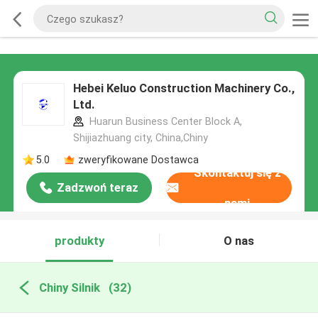
Hebei Keluo Construction Machinery Co.,
Ltd.
Huarun Business Center Block A,
Shijiazhuang city, China,Chiny
5.0
zweryfikowane Dostawca
Skontaktuj się z
Zadzwoń teraz
nami
produkty
O nas
Chiny Silnik
(32)