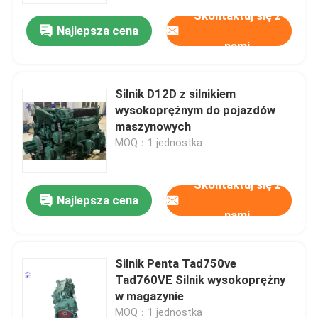
Skontaktuj się z
Najlepsza cena
nami
Silnik D12D z silnikiem
wysokoprężnym do pojazdów
maszynowych
MOQ：1 jednostka
Skontaktuj się z
Najlepsza cena
nami
Dom
Silnik Penta Tad750ve
Produkty
Tad760VE Silnik wysokoprężny
w magazynie
O nas
MOQ：1 jednostka