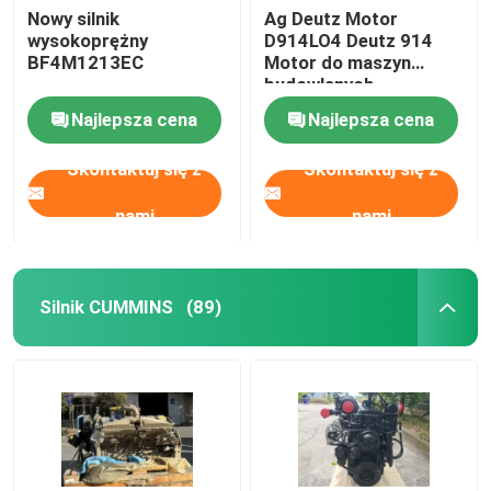
Nowy silnik
Ag Deutz Motor
wysokoprężny
D914LO4 Deutz 914
używane maszyny ciężkie
BF4M1213EC
Motor do maszyn
budowlanych
Zestaw generatora Diesla
Najlepsza cena
Najlepsza cena
Skontaktuj się z
Skontaktuj się z
nami
nami
Silnik CUMMINS
(89)