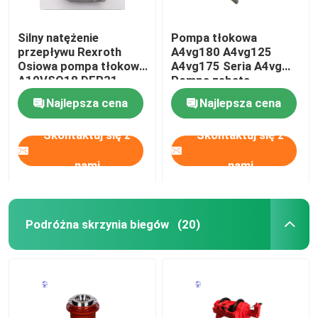
Silny natężenie
Pompa tłokowa
przepływu Rexroth
A4vg180 A4vg125
Osiowa pompa tłokowa
A4vg175 Seria A4vg
A10VSO18 DFR31
Pompa zębata
Napędzana olejem
hydrauliczna
Najlepsza cena
Najlepsza cena
hydraulicznym
Skontaktuj się z
Skontaktuj się z
nami
nami
Podróżna skrzynia biegów
(20)