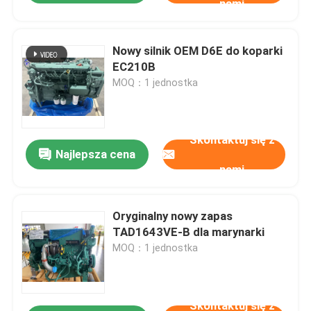
nami
Nowy silnik OEM D6E do koparki
EC210B
MOQ：1 jednostka
Skontaktuj się z
Najlepsza cena
nami
Oryginalny nowy zapas
TAD1643VE-B dla marynarki
MOQ：1 jednostka
Skontaktuj się z