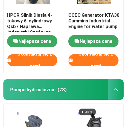
HPCR Silnik Diesla 4-
CCEC Generator KTA38
takowy 6-cylindrowy
Cummins Industrial
Qsb7 Naprawa
Engine for water pump
ładowarki Części na
magazynie
Najlepsza cena
Najlepsza cena
Skontaktuj się z
Skontaktuj się z
nami
nami
Pompa hydrauliczna
(73)