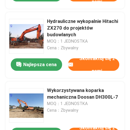
nami
Hydrauliczne wykopalnie Hitachi
ZX270 do projektów
budowlanych
MOQ：1 JEDNOSTKA
Cena：Zbywalny
Skontaktuj się z
Najlepsza cena
nami
Wykorzystywana koparka
mechaniczna Doosan DH300L-7
MOQ：1 JEDNOSTKA
Cena：Zbywalny
Skontaktuj się z