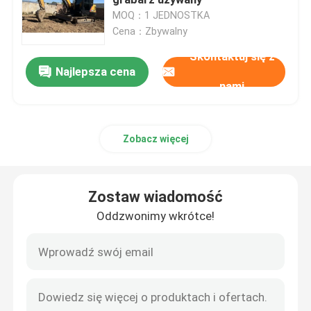
MOQ：1 JEDNOSTKA
Cena：Zbywalny
Pompa hydrauliczna
Skontaktuj się z
Najlepsza cena
Podróżna skrzynia biegów
nami
Silnik Kubota
Zobacz więcej
Silnik Yanmara
Zostaw wiadomość
Silnik Isuzu
Oddzwonimy wkrótce!
Silnik Perkinsa
Silnik Weichai