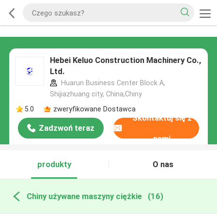
Hebei Keluo Construction Machinery Co.,
Ltd.
Huarun Business Center Block A,
Shijiazhuang city, China,Chiny
5.0
zweryfikowane Dostawca
Skontaktuj się z
Zadzwoń teraz
nami
produkty
O nas
Chiny używane maszyny ciężkie
(16)