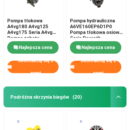
Pompa tłokowa
Pompa hydrauliczna
A4vg180 A4vg125
A6VE160EP6D1P0
A4vg175 Seria A4vg
Pompa tłokowa osiowa
Pompa zębata
Seria Rexroth
hydrauliczna
A6VE160
Najlepsza cena
Najlepsza cena
Skontaktuj się z
Skontaktuj się z
nami
nami
Podróżna skrzynia biegów
(20)