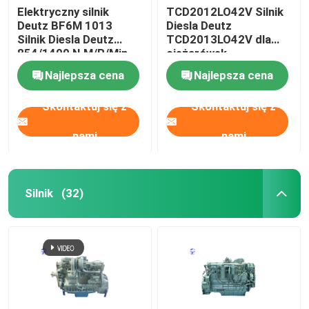
Elektryczny silnik
TCD2012LO42V Silnik
Deutz BF6M 1013
Diesla Deutz
używane maszyny ciężkie
Silnik Diesla Deutz
TCD2013LO42V dla
854/1400 N.M/R/Min
ciężarówek
Zestaw generatora Diesla
Najlepsza cena
Najlepsza cena
Skontaktuj się z
Skontaktuj się z
nami
nami
Silnik
(32)