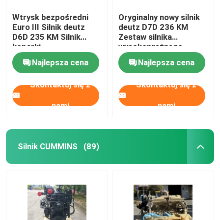
Wtrysk bezpośredni
Oryginalny nowy silnik
Euro III Silnik deutz
deutz D7D 236 KM
D6D 235 KM Silnik
Zestaw silnika
koparki
wysokoprężnego
Najlepsza cena
Najlepsza cena
Skontaktuj się z
Skontaktuj się z
nami
nami
Silnik CUMMINS
(89)