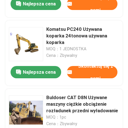
Najlepsza cena
nami
Komatsu PC240 Używana
koparka 24tonowa używana
koparka
MOQ：1 JEDNOSTKA
Cena：Zbywalny
Skontaktuj się z
Najlepsza cena
nami
Buldoser CAT D8N Używane
maszyny ciężkie obciążenie
rozładunek przedni wyładowanie
MOQ：1pc
Cena：Zbywalny