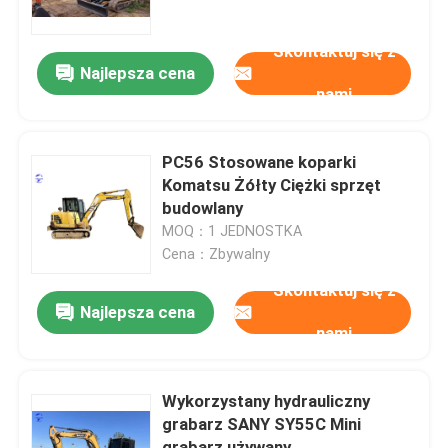
Skontaktuj się z
Wycieczka po fabryce
Najlepsza cena
nami
Kontrola jakości
PC56 Stosowane koparki
Skontaktuj się z nami
Komatsu Żółty Ciężki sprzęt
budowlany
MOQ：1 JEDNOSTKA
Poprosić o wycenę
Cena：Zbywalny
Skontaktuj się z
Silnik DEUTZ
Najlepsza cena
nami
Silnik
Wykorzystany hydrauliczny
grabarz SANY SY55C Mini
Silnik CUMMINS
grabarz używany