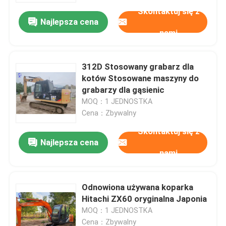
Skontaktuj się z
Najlepsza cena
nami
312D Stosowany grabarz dla
kotów Stosowane maszyny do
grabarzy dla gąsienic
MOQ：1 JEDNOSTKA
Cena：Zbywalny
Skontaktuj się z
Najlepsza cena
nami
Dom
Odnowiona używana koparka
Produkty
Hitachi ZX60 oryginalna Japonia
MOQ：1 JEDNOSTKA
O nas
Cena：Zbywalny