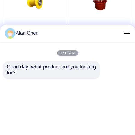
Efektywny mechanizm
Mechanizm
podnoszenia
przemieszczania
Alan Chen
reduktorów
skrzyni biegów
planetarnych do
Reduktor planety IP65
automatyzacji
dla ciężkich maszyn
2:07 AM
Najlepsza cena
Najlepsza cena
przemysłowej
przemysłowych
Good day, what product are you looking 
Skontaktuj się z
Skontaktuj się z
for?
nami
nami
Zobacz więcej
Dom
O nas
Skontaktuj się z nami
Desktop Site
Sitemap
Polityka prywatności