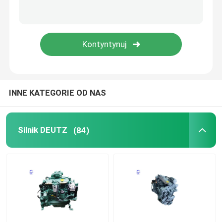
Używany silnik
Części do silników Diesla
Głowica cylindra silnika
INNE KATEGORIE OD NAS
Części koparki
Silnik DEUTZ
(84)
Minikoparka
Wręcznik wibracji
Koparko-ładowarki