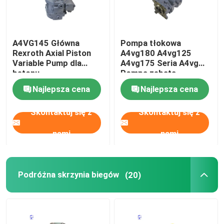
A4VG145 Główna
Pompa tłokowa
Rexroth Axial Piston
A4vg180 A4vg125
Variable Pump dla
A4vg175 Seria A4vg
betonu
Pompa zębata
hydrauliczna
Najlepsza cena
Najlepsza cena
Skontaktuj się z
Skontaktuj się z
nami
nami
Podróżna skrzynia biegów
(20)