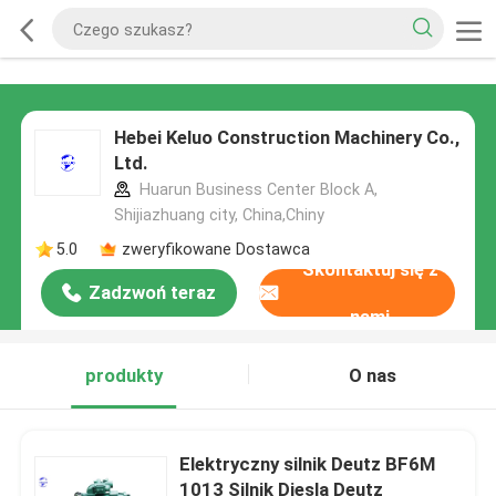
Hebei Keluo Construction Machinery Co.,
Ltd.
Huarun Business Center Block A,
Shijiazhuang city, China,Chiny
5.0
zweryfikowane Dostawca
Skontaktuj się z
Zadzwoń teraz
nami
produkty
O nas
Elektryczny silnik Deutz BF6M
1013 Silnik Diesla Deutz