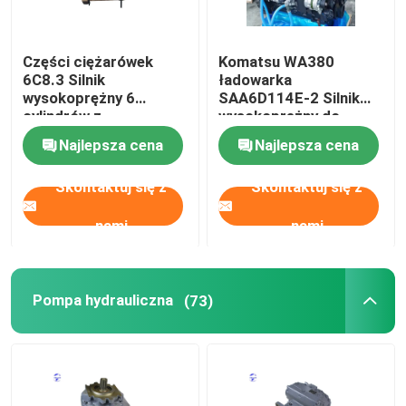
Części ciężarówek
Komatsu WA380
6C8.3 Silnik
ładowarka
wysokoprężny 6
SAA6D114E-2 Silnik
cylindrów z
wysokoprężny do
elektrycznym układem
koparki PC300
Najlepsza cena
Najlepsza cena
uruchamiania
Skontaktuj się z
Skontaktuj się z
nami
nami
Pompa hydrauliczna
(73)