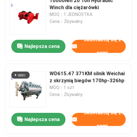
10000Nm 20 Ton Hydraulic
Winch dla ciężarówki
MOQ：1 JEDNOSTKA
Cena：Zbywalny
Skontaktuj się z
Najlepsza cena
nami
WD615.47 371KM silnik Weichai
z skrzynią biegów 170hp-326hp
MOQ：1 szt
Cena：Zbywalny
Skontaktuj się z
Najlepsza cena
nami