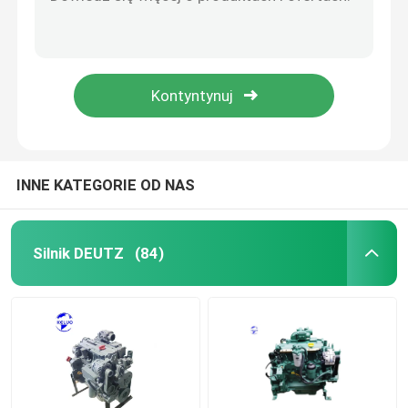
CE Deutz Power BF6M1013 1800 obr./min.
BF4M1013 Silnik Deutz 2200 obr./min-2300 obr./min Silnik 4 cylindry
Pompa hydrauliczna
4bt 120hp Cummins używany silnik z drugiej ręki dla ciężarówki kopalni
380KM 12L używany silnik China Weichai WP12 używany silnik wysokoprężny
Podróżna skrzynia biegów
TCD 2013 L6 2V Deutz wodnochłodny silnik wysokoprężny
Silnik Kubota
INNE KATEGORIE OD NAS
Silnik Yanmara
Silnik DEUTZ
(84)
Silnik Isuzu
Silnik Perkinsa
Silnik Weichai