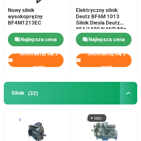
Nowy silnik
Elektryczny silnik
Używany silnik
wysokoprężny
Deutz BF6M 1013
BF4M1213EC
Silnik Diesla Deutz
854/1400 N.M/R/Min
Części do silników Diesla
Najlepsza cena
Najlepsza cena
Skontaktuj się z
Skontaktuj się z
Głowica cylindra silnika
nami
nami
Części koparki
Silnik
(32)
Minikoparka
Wręcznik wibracji
Koparko-ładowarki