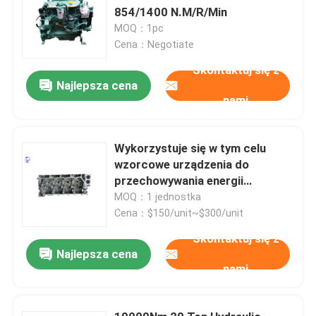
854/1400 N.M/R/Min
MOQ：1pc
Cena：Negotiate
Skontaktuj się z
Najlepsza cena
nami
Wykorzystuje się w tym celu
wzorcowe urządzenia do
przechowywania energii
elektrycznej.
MOQ：1 jednostka
Cena：$150/unit~$300/unit
Skontaktuj się z
Najlepsza cena
nami