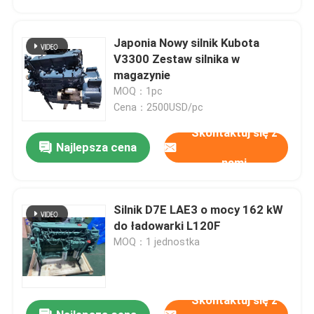
Japonia Nowy silnik Kubota
V3300 Zestaw silnika w
magazynie
MOQ：1pc
Cena：2500USD/pc
Skontaktuj się z
Najlepsza cena
nami
Silnik D7E LAE3 o mocy 162 kW
Dom
do ładowarki L120F
MOQ：1 jednostka
Produkty
Skontaktuj się z
O nas