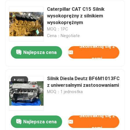
Caterpillar CAT C15 Silnik
wysokoprężny z silnikiem
wysokoprężnym
MOQ：1PC
Cena：Negotiate
Skontaktuj się z
Najlepsza cena
nami
Silnik Diesla Deutz BF6M1013FC
z uniwersalnymi zastosowaniami
MOQ：1 jednostka
Skontaktuj się z
Najlepsza cena
nami