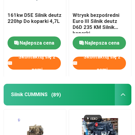
używane maszyny ciężkie
161kw D5E Silnik deutz
Wtrysk bezpośredni
220hp Do koparki 4,7L
Euro III Silnik deutz
D6D 235 KM Silnik
Zestaw generatora Diesla
koparki
Najlepsza cena
Najlepsza cena
Skontaktuj się z
Skontaktuj się z
nami
nami
Silnik CUMMINS
(89)